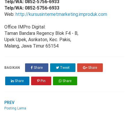
Telp/WA: 0852-5756-6933
Telp/WA: 0852-5756-6933
Web:
http://kursusinternetmarketing.improduk.com
Office IMPro Digital:
Taman Bandara Regency Blok F4 - B,
Upek Upek, Asrikaton, Kec. Pakis,
Malang, Jawa Timur 65154
BAGIKAN
Share
Tweet
Share
Share
Pin
Share
PREV
Posting Lama