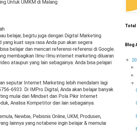
eting Untuk UMKM di Malang
Total
dah
au belajar, begitu juga dengan Digital Marketing.
d yang kuat saya rasa Anda pun akan segera
Blog 
isa belajar dan mencari referensi-referensi di Google.
yang membagikan Ilmu-Ilmu internet marketing diluaran
▼
2
 video ataupun yang lain sebagainya. Anda bisa pelajari
►
►
ran seputar Internet Marketing lebih mendalam lagi
▼
5756-6933. Di IMPro Digital, Anda akan belajar banyak
ting mulai dari Mindset dan Pola Pikir Internet
oduk, Analisa Kompetitor dan lain sebagainya.
emula, Newbie, Pebisnis Online, UKM, Produsen,
ang lainnya yang notabene ingin belajar & memulai