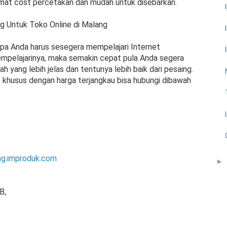
mat cost percetakan dan mudah untuk disebarkan.
ng Untuk Toko Online di Malang
apa Anda harus sesegera mempelajari Internet
mpelajarinya, maka semakin cepat pula Anda segera
 yang lebih jelas dan tentunya lebih baik dari pesaing.
 khusus dengan harga terjangkau bisa hubungi dibawah
ing.improduk.com
►
B,