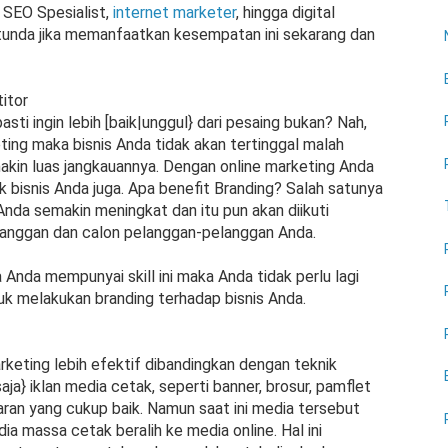
, SEO Spesialist,
internet marketer
, hingga digital
tunda jika memanfaatkan kesempatan ini sekarang dan
itor
sti ingin lebih [baik|unggul} dari pesaing bukan? Nah,
ing maka bisnis Anda tidak akan tertinggal malah
makin luas jangkauannya. Dengan online marketing Anda
 bisnis Anda juga. Apa benefit Branding? Salah satunya
Anda semakin meningkat dan itu pun akan diikuti
langgan dan calon pelanggan-pelanggan Anda.
a Anda mempunyai skill ini maka Anda tidak perlu lagi
uk melakukan branding terhadap bisnis Anda.
marketing lebih efektif dibandingkan dengan teknik
aja} iklan media cetak, seperti banner, brosur, pamflet
ran yang cukup baik. Namun saat ini media tersebut
dia massa cetak beralih ke media online. Hal ini